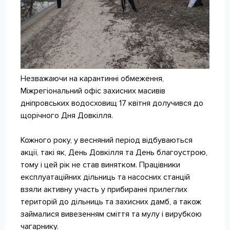
КОНТАКТИ
Незважаючи на карантинні обмеження,
Міжрегіональний офіс захисних масивів
дніпровських водосховищ 17 квітня долучився до
щорічного Дня Довкілля.
Кожного року, у весняний період відбуваються
акції, такі як, День Довкілля та День благоустрою,
тому і цей рік не став винятком. Працівники
експлуатаційних дільниць та насосних станцій
взяли активну участь у прибиранні прилеглих
територій до дільниць та захисних дамб, а також
займалися вивезенням сміття та мулу і вирубкою
чагарнику.