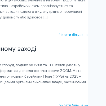
ість фінансових злочинів в Інтернеті. Ворог атакує
астина шахрайських схем організовується та
ми є люди похилого віку, внутрішньо переміщені
ву допомогу або здійснює […]
Читати більше
йному заході
 споруд, водних об’єктів та ТЕБ взяли участь у
йн-форматі за допомогою платформи ZOOM. Мета
ління річковими басейнами План (ПУРБ) на 2025–
місцевими органами виконавчої влади, басейновими
Читати більше