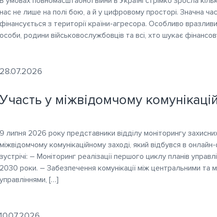
В умовах повномасштабної війни в Україні стрімко зросла кільк
нас не лише на полі бою, а й у цифровому просторі. Значна ч
фінансується з території країни-агресора. Особливо вразливи
особи, родини військовослужбовців та всі, хто шукає фінансо
28.07.2026
Участь у міжвідомчому комунікаці
9 липня 2026 року представники відділу моніторингу захисних
міжвідомчому комунікаційному заході, який відбувся в онла
зустрічі: – Моніторинг реалізації першого циклу планів управ
2030 роки. – Забезпечення комунікації між центральними та 
управліннями, […]
10.07.2026