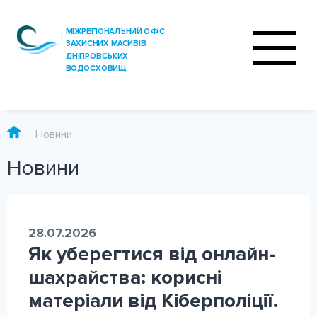
Новини
Новини
ПРО ОФІС
ДІЯЛЬНІСТЬ
28.07.2026
ПОСЛУГИ
Як уберегтися від онлайн-
АНАЛІЗ ВОДИ
шахрайства: корисні
матеріали від Кіберполіції.
ПРЕС-ЦЕНТР