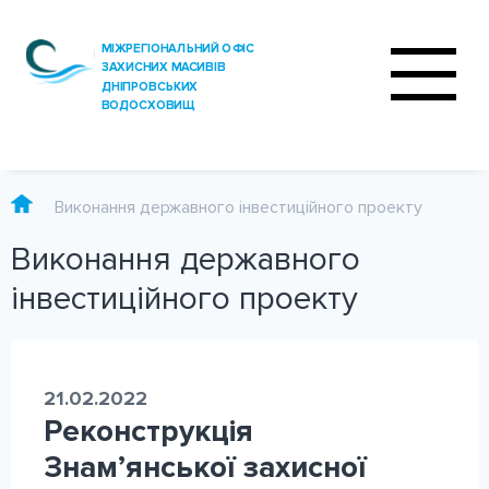
Виконання державного інвестиційного проекту
Виконання державного
ПРО ОФІС
інвестиційного проекту
ДІЯЛЬНІСТЬ
ПОСЛУГИ
21.02.2022
АНАЛІЗ ВОДИ
Реконструкція
ПРЕС-ЦЕНТР
Знам’янської захисної