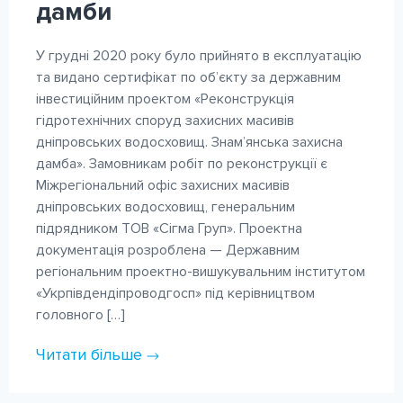
дамби
КОНТАКТИ
У грудні 2020 року було прийнято в експлуатацію
та видано сертифікат по об’єкту за державним
інвестиційним проектом «Реконструкція
гідротехнічних споруд захисних масивів
дніпровських водосховищ. Знам’янська захисна
дамба». Замовникам робіт по реконструкції є
Міжрегіональний офіс захисних масивів
дніпровських водосховищ, генеральним
підрядником ТОВ «Сігма Груп». Проектна
документація розроблена — Державним
регіональним проектно-вишукувальним інститутом
«Укрпівдендіпроводгосп» під керівництвом
головного […]
Читати більше