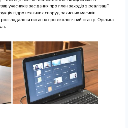
в учасників засідання про план заходів з реалізації
укція гідротехнічних споруд захисних масивів
 розглядалося питання про екологічний стан р. Орілька
ті.