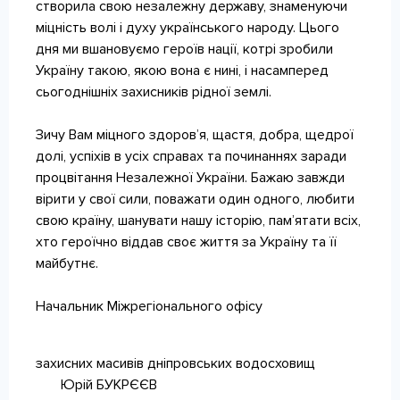
створила свою незалежну державу, знаменуючи
міцність волі і духу українського народу. Цього
дня ми вшановуємо героїв нації, котрі зробили
Україну такою, якою вона є нині, і насамперед
сьогоднішніх захисників рідної землі.
Зичу Вам міцного здоров’я, щастя, добра, щедрої
долі, успіхів в усіх справах та починаннях заради
процвітання Незалежної України. Бажаю завжди
вірити у свої сили, поважати один одного, любити
свою країну, шанувати нашу історію, пам’ятати всіх,
хто героїчно віддав своє життя за Україну та її
майбутнє.
Начальник Міжрегіонального офісу
захисних масивів дніпровських водосховищ
Юрій БУКРЄЄВ