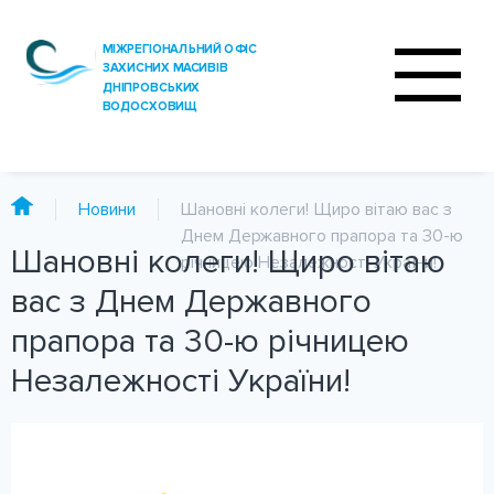
Новини
Шановні колеги! Щиро вітаю вас з
Днем Державного прапора та 30-ю
Шановні колеги! Щиро вітаю
річницею Незалежності України!
ПРО ОФІС
вас з Днем Державного
ДІЯЛЬНІСТЬ
прапора та 30-ю річницею
ПОСЛУГИ
Незалежності України!
АНАЛІЗ ВОДИ
ПРЕС-ЦЕНТР