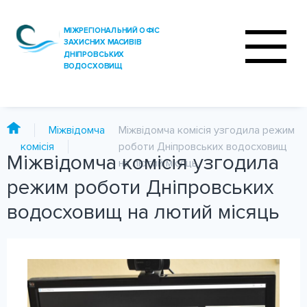
Міжвідомча
Міжвідомча комісія узгодила режим
комісія
роботи Дніпровських водосховищ
Міжвідомча комісія узгодила
на лютий місяць
ПРО ОФІС
режим роботи Дніпровських
ДІЯЛЬНІСТЬ
водосховищ на лютий місяць
ПОСЛУГИ
АНАЛІЗ ВОДИ
ПРЕС-ЦЕНТР