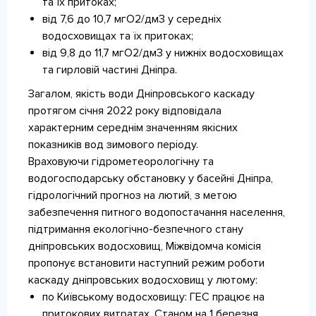
та їх притоках;
від 7,6 до 10,7 мгО2/дм3 у середніх
водосховищах та їх притоках;
від 9,8 до 11,7 мгО2/дм3 у нижніх водосховищах
та гирловій частині Дніпра.
Загалом, якість води Дніпровського каскаду
протягом січня 2022 року відповідала
характерним середнім значенням якісних
показників вод зимового періоду.
Враховуючи гідрометеорологічну та
водогосподарську обстановку у басейні Дніпра,
гідрологічний прогноз на лютий, з метою
забезпечення питного водопостачання населення,
підтримання екологічно-безпечного стану
дніпровських водосховищ, Міжвідомча комісія
пропонує встановити наступний режим роботи
каскаду дніпровських водосховищ у лютому:
по Київському водосховищу: ГЕС працює на
притокових витратах. Станом на 1 березня