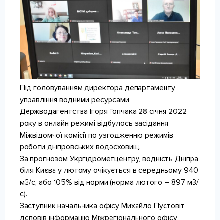
КОНТАКТИ
Під головуванням директора департаменту
управління водними ресурсами
Держводагентства Ігоря Гопчака 28 січня 2022
року в онлайн режимі відбулось засідання
Міжвідомчої комісії по узгодженню режимів
роботи дніпровських водосховищ.
За прогнозом Укргідрометцентру, водність Дніпра
біля Києва у лютому очікується в середньому 940
м3/с, або 105% від норми (норма лютого – 897 м3/
с).
Заступник начальника офісу Михайло Пустовіт
доповів інформацію Міжрегіонального офісу