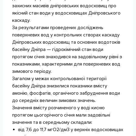
захисних масивів дніпровських водосховищ про
якісний стан води у водосховищах Дніпровського
каскаду.
За результатами проведених досліджень
поверхневих вод у контрольних створах каскаду
Дніпровських водосховищ та основних водотоків
басейну Дніпра — гідрохімічний стан води
протягом січня знаходився на задовільному рівні з
показниками, характерними для поверхневих вод
зимового періоду.
Загалом у межах контрольованої території
басейну Дніпра знизилися показники вмісту
амонію, фосфатів, органічного забруднення води
до середніх величин зимових значень.
Значення вмісту розчиненого у воді кисню
протягом цьогорічного січня мали задовільні
значення та в середньому складали:
від 7,6 до 11,7 мгО2/дм3 у верхніх водосховищах