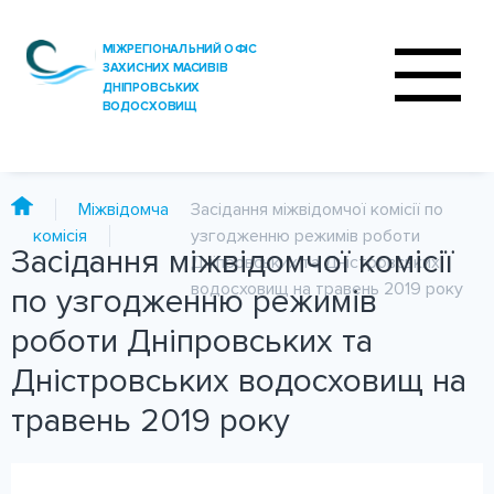
Міжвідомча
Засідання міжвідомчої комісії по
комісія
узгодженню режимів роботи
Засідання міжвідомчої комісії
Дніпровських та Дністровських
ПРО ОФІС
водосховищ на травень 2019 року
по узгодженню режимів
ДІЯЛЬНІСТЬ
роботи Дніпровських та
ПОСЛУГИ
Дністровських водосховищ на
травень 2019 року
АНАЛІЗ ВОДИ
ПРЕС-ЦЕНТР