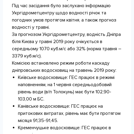
Під час засідання було заслухано інформацію
Укргідрометцентру щодо водності річок та
погодних умов протягом квітня, а також прогноз
водності у травні.
За прогнозом Укргідрометцентру, водність Дніпра
біля Києва у травні 2019 року очікується в
середньому 1070 куб.м/с або 32% (норма травня –
3379 куб.м/с).
Комісією встановлено режим роботи каскаду
дніпровських водосховищ на травень 2019 року:
Київське водосховище: ГЕС працює в режимі
наповненням, на 1 червня середньодобовий
рівень води (в/п Толокунь) має бути 102,90-
103,00 м БС.
Канівське водосховище: ГЕС працює на
притокових витратах, рівень має бути протягом
місяця 91,35-91,45.
Кременчуцьке водосховище: ГЕС працює в