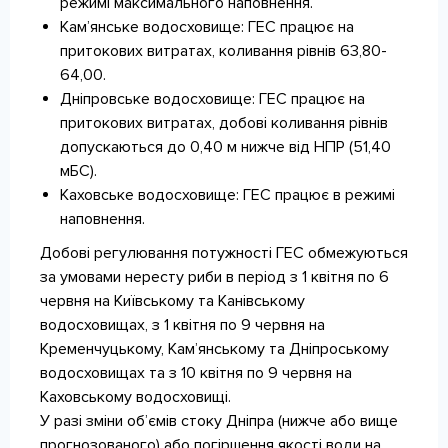
режимі максимального наповнення.
Кам’янське водосховище: ГЕС працює на
притокових витратах, коливання рівнів 63,80-
64,00.
Дніпровське водосховище: ГЕС працює на
притокових витратах, добові коливання рівнів
допускаються до 0,40 м нижче від НПР (51,40
мБС).
Каховське водосховище: ГЕС працює в режимі
наповнення.
Добові регулювання потужності ГЕС обмежуються
за умовами нересту риби в період з 1 квітня по 6
червня на Київському та Канівському
водосховищах, з 1 квітня по 9 червня на
Кременчуцькому, Кам’янському та Дніпроському
водосховищах та з 10 квітня по 9 червня на
Каховському водосховищі.
У разі зміни об’ємів стоку Дніпра (нижче або вище
прогнозованого) або погіршення якості води на