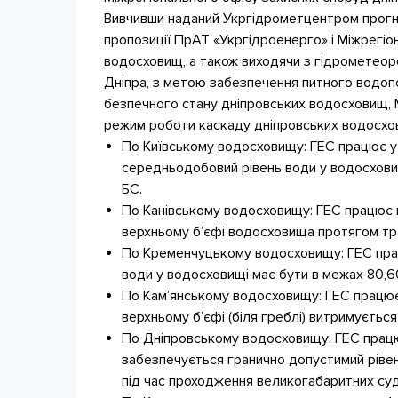
Вивчивши наданий Укргідрометцентром прогн
пропозиції ПрАТ «Укргідроенерго» і Міжрегіо
водосховищ, а також виходячи з гідрометеор
Дніпра, з метою забезпечення питного водоп
безпечного стану дніпровських водосховищ, 
режим роботи каскаду дніпровських водосхов
По Київському водосховищу: ГЕС працює у 
середньодобовий рівень води у водосховищ
БС.
По Канівському водосховищу: ГЕС працює 
верхньому б’єфі водосховища протягом тра
По Кременчуцькому водосховищу: ГЕС прац
води у водосховищі має бути в межах 80,6
По Кам’янському водосховищу: ГЕС працює 
верхньому б’єфі (біля греблі) витримується
По Дніпровському водосховищу: ГЕС працює
забезпечується гранично допустимий рівень
під час проходження великогабаритних суд