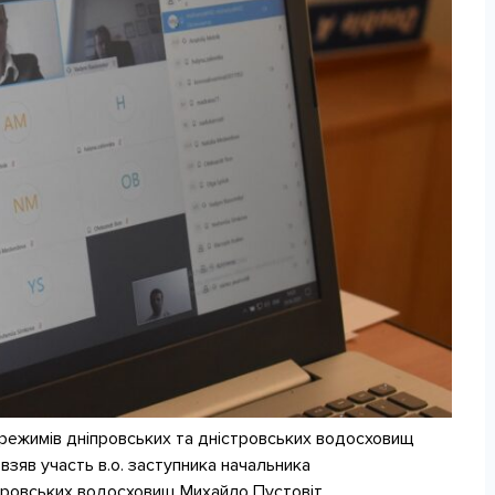
 режимів дніпровських та дністровських водосховищ
взяв участь в.о. заступника начальника
провських водосховищ Михайло Пустовіт.