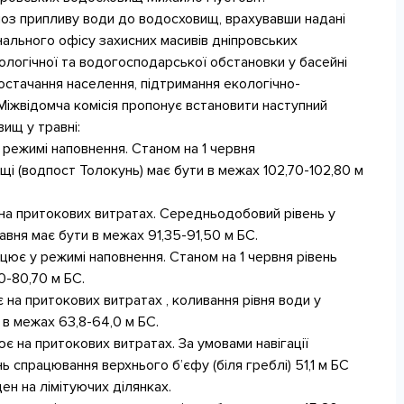
оз припливу води до водосховищ, врахувавши надані
нального офісу захисних масивів дніпровських
ологічної та водогосподарської обстановки у басейні
остачання населення, підтримання екологічно-
Міжвідомча комісія пропонує встановити наступний
ищ у травні:
режимі наповнення. Станом на 1 червня
і (водпост Толокунь) має бути в межах 102,70-102,80 м
на притокових витратах. Середньодобовий рівень у
вня має бути в межах 91,35-91,50 м БС.
ює у режимі наповнення. Станом на 1 червня рівень
0-80,70 м БС.
на притокових витратах , коливання рівня води у
 в межах 63,8-64,0 м БС.
 на притокових витратах. За умовами навігації
 спрацювання верхнього б’єфу (біля греблі) 51,1 м БС
ен на лімітуючих ділянках.