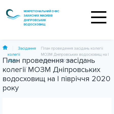
Засідання
План проведення засідань колегії
колегії
МОЗМ Дніпровських водосховищ на I
План проведення засідань
офісу
півріччя 2020 року
ПРО ОФІС
колегії МОЗМ Дніпровських
ДІЯЛЬНІСТЬ
водосховищ на I півріччя 2020
ПОСЛУГИ
року
АНАЛІЗ ВОДИ
ПРЕС-ЦЕНТР