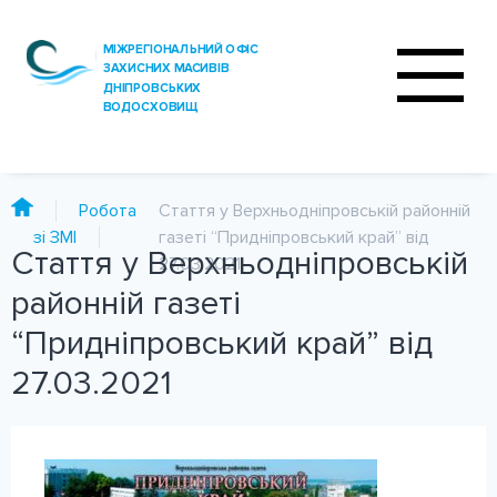
Робота
Стаття у Верхньодніпровській районній
зі ЗМІ
газеті “Придніпровський край” від
Стаття у Верхньодніпровській
27.03.2021
ПРО ОФІС
районній газеті
ДІЯЛЬНІСТЬ
“Придніпровський край” від
ПОСЛУГИ
27.03.2021
АНАЛІЗ ВОДИ
ПРЕС-ЦЕНТР