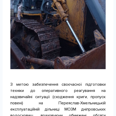
КОНТАКТИ
З метою забезпечення своєчасної підготовки
техніки до оперативного реагування на
надзвичайні ситуації (сходження криги, пропуск
повені) на Переяслав-Хмельницькій
експлуатаційній дільниці МОЗМ дніпровських
водосховищ, враховуючи обмежені обсяги