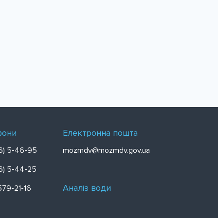
фони
Електронна пошта
6) 5-46-95
mozmdv@mozmdv.gov.ua
6) 5-44-25
Аналіз води
579-21-16