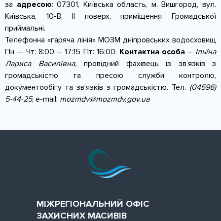
за
адресою
: 07301​, Київська область, м. Вишгород, вул.
Київська, 10-В, ІІ поверх, приміщення Громадської
приймальні.
Телефонна «гаряча лінія» МОЗМ дніпровських водосховищ
Пн — Чт: 8:00 – 17:15 Пт: 16:00.
Контактна особа
–
Ільїна
Лариса Василівна,
провідний фахівець із зв’язків з
громадськістю та пресою служби контролю,
документообігу та зв’язків з громадськістю. Тел.
(04596)
5-44-25
; e-mail:
mozmdv@mozmdv.gov.ua
МІЖРЕГІОНАЛЬНИЙ ОФІС
ЗАХИСНИХ МАСИВІВ