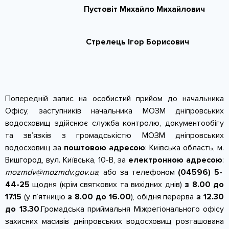
КОНТАКТИ
Пустовіт Михайло Михайлович
Стрелець Ігор
Попередній запис на особистий прийом до начальника
Офісу, заступників начальника МОЗМ дніпровських
водосховищ здійснює служба контролю, документообігу
та зв’язків з громадськістю МОЗМ дніпровських
водосховищ за
поштовою адресою
: Київська область, м.
Вишгород, вул. Київська, 10-В, за
електронною адресою
:
mozmdv@mozmdv.gov.ua
, або за телефоном
(04596) 5-
44-25
щодня (крім святкових та вихідних днів)
з 8.00 до
17.15
(у п’ятницю
з 8.00 до 16.00
), обідня перерва
з 12.30
до 13.30
.Громадська приймальня Міжрегіонального офісу
захисних масивів дніпровських водосховищ розташована