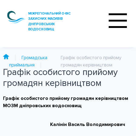
Громадська
Графік особистого прийому
приймальня
громадян керівництвом
Графік особистого прийому
ПРО ОФІС
громадян керівництвом
ДІЯЛЬНІСТЬ
Графік особистого прийому громадян керівництвом
ПОСЛУГИ
МОЗМ дніпровських водосховищ
АНАЛІЗ ВОДИ
Калінін Василь Володимирович
ПРЕС-ЦЕНТР