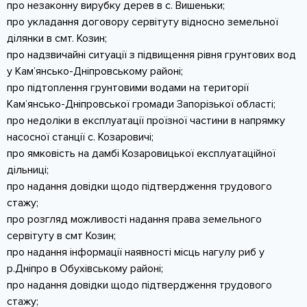
про незаконну вирубку дерев в с. Вишеньки;
КОНТАКТИ
про укладання договору сервітуту відносно земельної
ділянки в смт. Козин;
про надзвичайні ситуації з підвищення рівня грунтових вод
у Кам’янсько-Дніпровському районі;
про підтоплення грунтовими водами на території
Кам’янсько-Дніпровської громади Запорізької області;
про недоліки в експлуатації проїзної частини в напрямку
насосної станції с. Козаровичі;
про ямковість на дамбі Козаровицької експлуатаційної
дільниці;
про надання довідки щодо підтвердження трудового
стажу;
про розгляд можливості надання права земельного
сервітуту в смт Козин;
про надання інформації наявності місць нагулу риб у
р.Дніпро в Обухівському районі;
про надання довідки щодо підтвердження трудового
стажу;