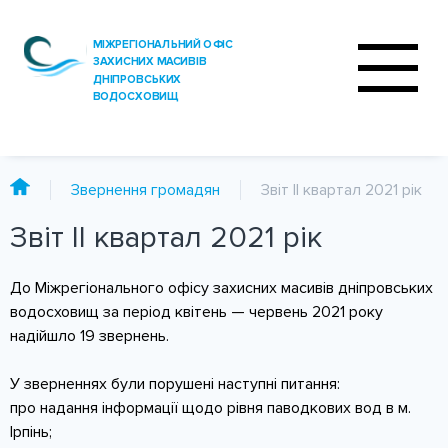
Звернення громадян
Звіт ІІ квартал 2021 рік
Звіт ІІ квартал 2021 рік
ПРО ОФІС
ДІЯЛЬНІСТЬ
До Міжрегіонального офісу захисних масивів дніпровських
водосховищ за період квітень — червень 2021 року
ПОСЛУГИ
надійшло 19 звернень.
АНАЛІЗ ВОДИ
У зверненнях були порушені наступні питання:
про надання інформації щодо рівня паводкових вод в м.
ПРЕС-ЦЕНТР
Ірпінь;